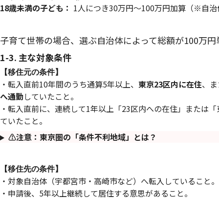
18歳未満の子ども：
1人につき30万円〜100万円加算（※自
子育て世帯の場合、選ぶ自治体によって総額が100万
1-3. 主な対象条件
【移住元の条件】
・転入直前10年間のうち通算5年以上、
東京23区内に在住
、ま
へ通勤
していたこと。
・転入直前に、連続して1年以上「23区内への在住」または「
ていたこと。
⚠️注意：東京圏の「条件不利地域」とは？
【
移住先の条件
】
・対象自治体（宇都宮市・高崎市など）へ転入していること。
・申請後、5年以上継続して居住する意思があること。