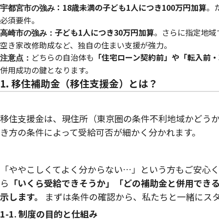
：
18歳未満の子ども1人につき100万円加算
。
宇都宮市の強み
必須要件。
子ども1人につき30万円加算
。さらに指定地域
高崎市の強み：
空き家改修助成など、独自の住まい支援が強力。
どちらの自治体も
「住宅ローン契約前」や「転入前・
注意点：
併用成功の鍵となります。
1. 移住補助金（移住支援金）とは？
移住支援金は、現住所（東京圏の条件不利地域かどうか
き方の条件によって受給可否が細かく分かれます。
「ややこしくてよく分からない…」という方もご安心
ら
「いくら受給できそうか」「どの補助金と併用でき
示します。
まずは条件の確認から、私たちと一緒にス
1-1. 制度の目的と仕組み