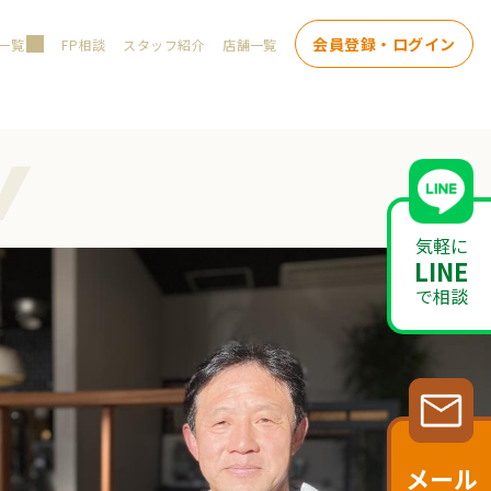
会員登録・ログイン
一覧
FP相談
スタッフ紹介
店舗一覧
w
気軽に
LINE
で相談
メール