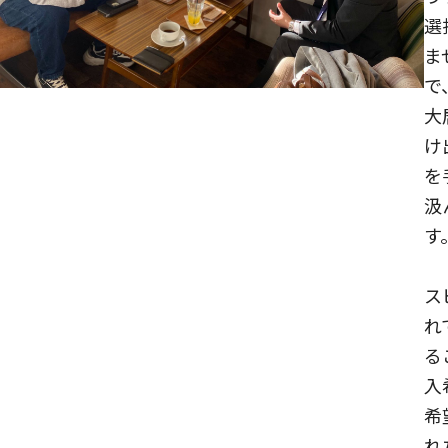
選
ま
で
大
け
を
汲
す
ス
れ
る
入
希
れ