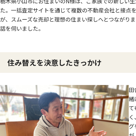
栃木県小山市にお住まいのN様は、ご家族での新しい生
た。一括査定サイトを通じて複数の不動産会社と接点
が、スムーズな売却と理想の住まい探しへとつながりま
話を伺いました。
住み替えを決意したきっかけ
田
緒
て
く
グ
が