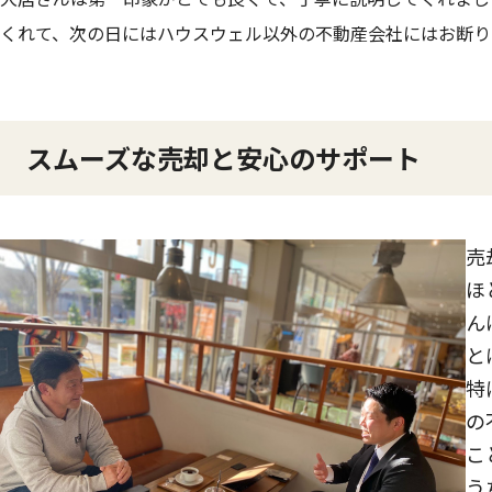
くれて、次の日にはハウスウェル以外の不動産会社にはお断り
スムーズな売却と安心のサポート
売
ほ
ん
と
特
の
こ
う