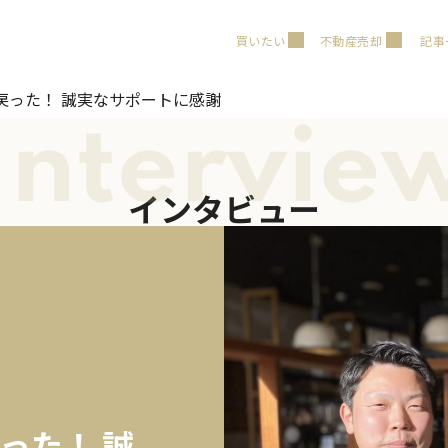
買いたい
不動産売却
記事
戻った！ 誠実なサポートに感謝
Intervie
インタビュー
った！ 誠