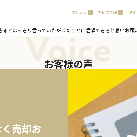
買いたい
不動産売却
記事
きるとはっきり言っていただけたことに信頼できると思いお願
Voice
お客様の声
なく売却お