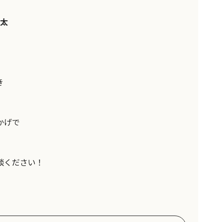
太
き
かげで
談ください！