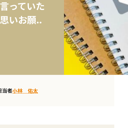
言っていた
いお願..
担当者
小林 佑太