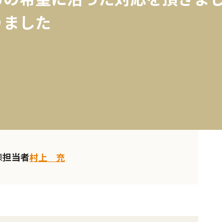
りました
担当者
様
村上 充