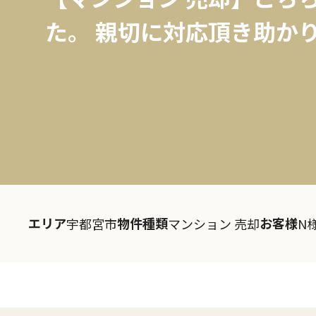
た。 親切に対応頂き助か
エリア
物件種類
お客様
宇都宮市
マンション 売却
N