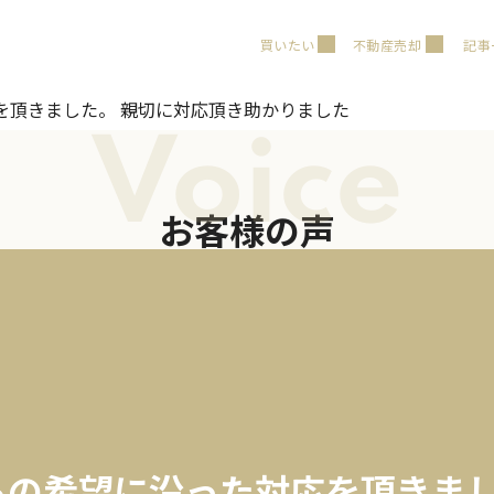
買いたい
不動産売却
記事
を頂きました。 親切に対応頂き助かりました
Voice
お客様の声
らの希望に沿った対応を頂きま