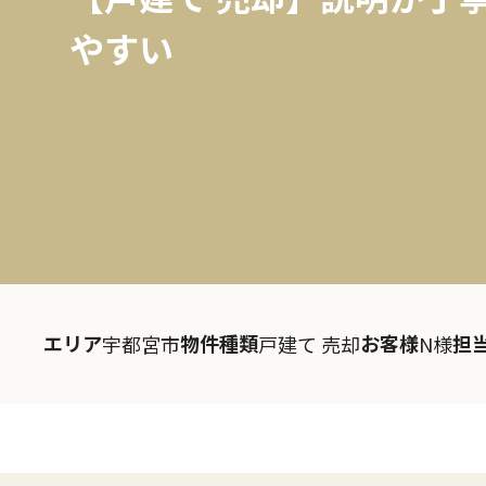
やすい
エリア
物件種類
お客様
担
宇都宮市
戸建て 売却
N様