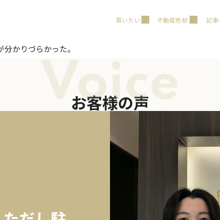
買いたい
不動産売却
記事
が分かりづらかった。
Voice
お客様の声
、ただし駐