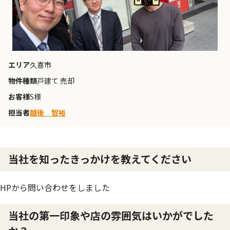
エリア
久喜市
物件種類
戸建て 売却
お客様
S様
担当者
越後 智裕
当社を知ったきっかけを教えてください
HPから問い合わせをしました
当社の第一印象や店の雰囲気はいかがでした