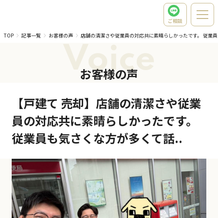
ご相談
TOP
記事一覧
お客様の声
店舗の清潔さや従業員の対応共に素晴らしかったです。 従業
Voice
お客様の声
【戸建て 売却】店舗の清潔さや従業
員の対応共に素晴らしかったです。
従業員も気さくな方が多くて話..