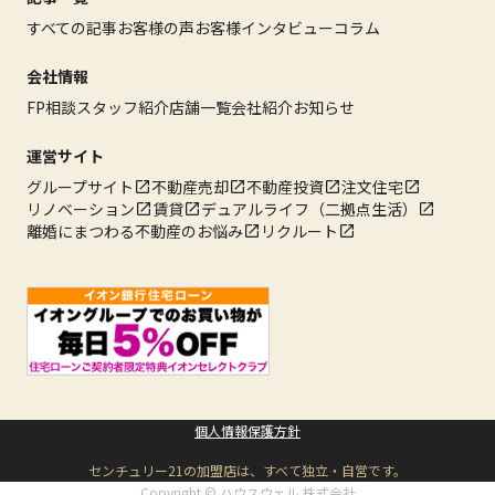
すべての記事
お客様の声
お客様インタビュー
コラム
会社情報
FP相談
スタッフ紹介
店舗一覧
会社紹介
お知らせ
運営サイト
グループサイト
不動産売却
不動産投資
注文住宅
リノベーション
賃貸
デュアルライフ（二拠点生活）
離婚にまつわる不動産のお悩み
リクルート
個人情報保護方針
センチュリー21の加盟店は、すべて独立・自営です。
Copyright © ハウスウェル 株式会社