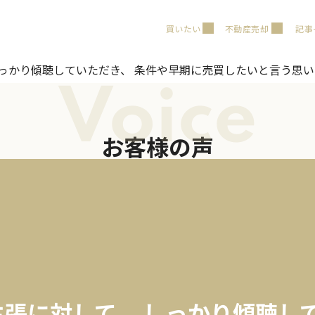
買いたい
不動産売却
記事
しっかり傾聴していただき、 条件や早期に売買したいと言う思
Voice
お客様の声
主張に対して、 しっかり傾聴し