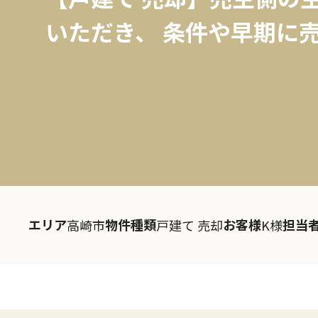
いただき、 条件や早期に売
エリア
物件種類
お客様
担当
高崎市
戸建て 売却
K様