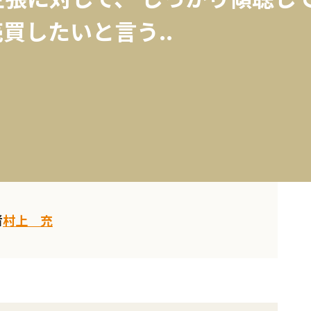
買したいと言う..
者
村上 充