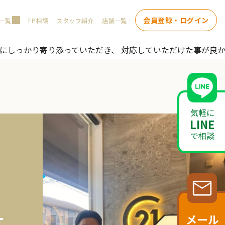
会員登録・ログイン
一覧
FP相談
スタッフ紹介
店舗一覧
いにしっかり寄り添っていただき、 対応していただけた事が良
気軽に
LINE
で相談
メール
て