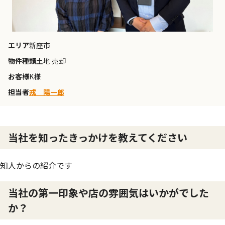
エリア
新座市
物件種類
土地 売却
お客様
K様
担当者
戎 陽一郎
当社を知ったきっかけを教えてください
知人からの紹介です
当社の第一印象や店の雰囲気はいかがでした
か？