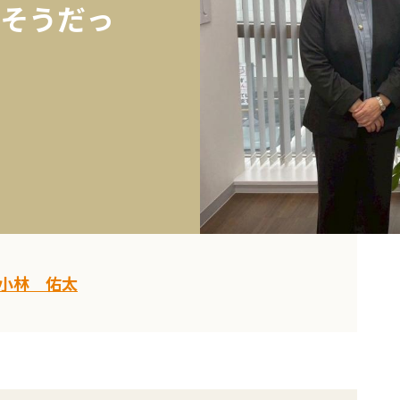
そうだっ
小林 佑太