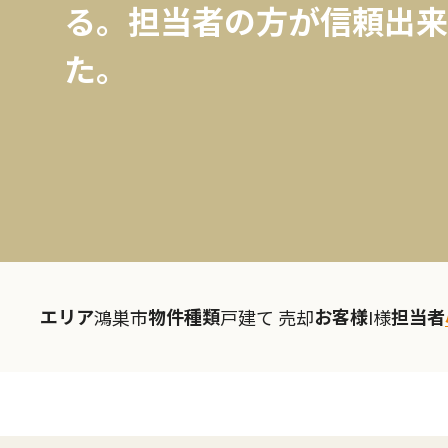
る。担当者の方が信頼出来
た。
エリア
物件種類
お客様
担当者
鴻巣市
戸建て 売却
I様