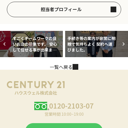
担当者プロフィール
すごくチームワークの良
手続き等の案内が非常に明
いお店の印象です。 安心
瞭で気持ちよく 契約へ運
して任せる事が出来まし
びました。
た。また担当の高田さん
が素晴らしくレスポンス
一覧へ戻る
の早さ、親身にご対応い
ただいた事が今回物件購
入の決めてになりまし
た。
0120-2103-07
営業時間 10:00~19:00