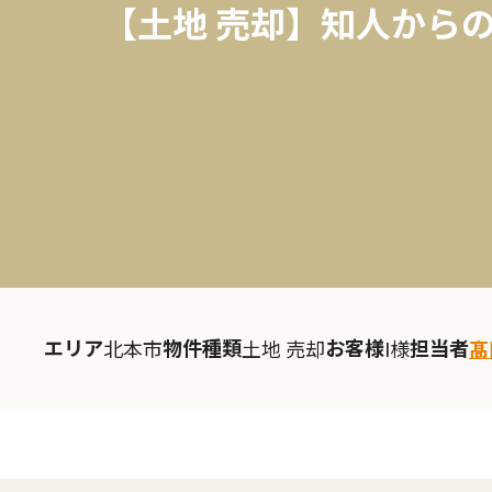
【土地 売却】知人から
エリア
物件種類
お客様
担当者
北本市
土地 売却
I様
髙