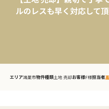
ルのレスも早く対応して頂
エリア
物件種類
お客様
担当者
鴻巣市
土地 売却
F様