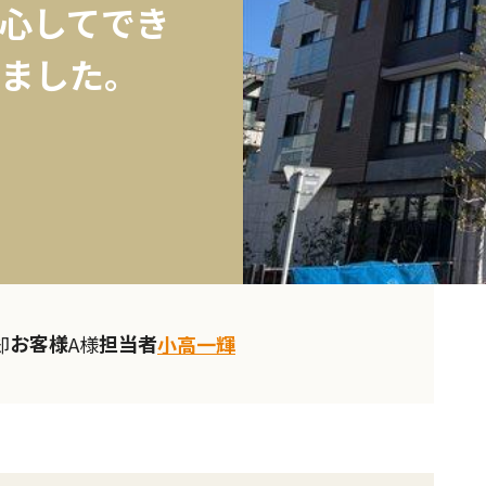
心してでき
ました。
お客様
担当者
却
A様
小高一輝