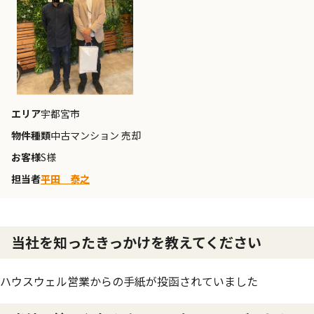
エリア
宇都宮市
物件種類
中古マンション 売却
お客様
S様
担当者
平田 泰之
当社を知ったきっかけを教えてください
ハウスウェル営業からの手紙が投函されていました