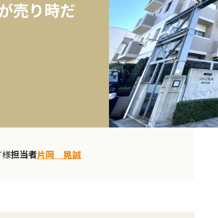
今が売り時だ
担当者
T様
片岡 晃誠