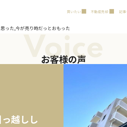
買いたい
不動産売却
記事
と思った,今が売り時だっとおもった
Voice
お客様の声
引っ越しし