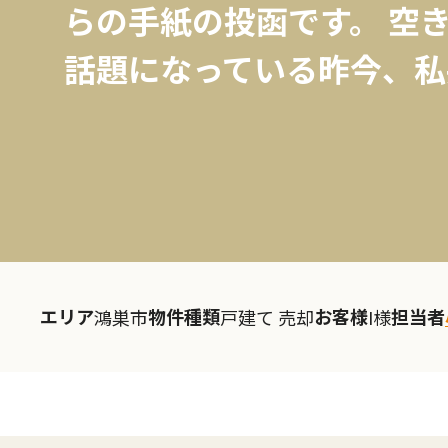
らの手紙の投函です。 空
話題になっている昨今、私共
エリア
物件種類
お客様
担当者
鴻巣市
戸建て 売却
I様