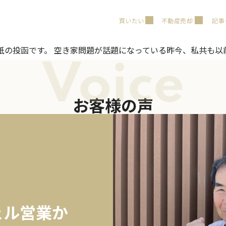
買いたい
不動産売却
記事
紙の投函です。 空き家問題が話題になっている昨今、私共も
Voice
お客様の声
ェル営業か