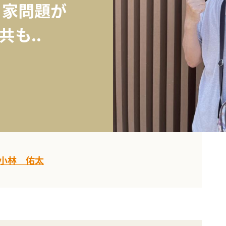
き家問題が
も..
小林 佑太