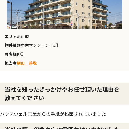
エリア
流山市
物件種類
中古マンション 売却
お客様
K様
担当者
横山 善敬
当社を知ったきっかけやお任せ頂いた理由を
教えてください
ハウスウェル営業からの手紙が投函されていました