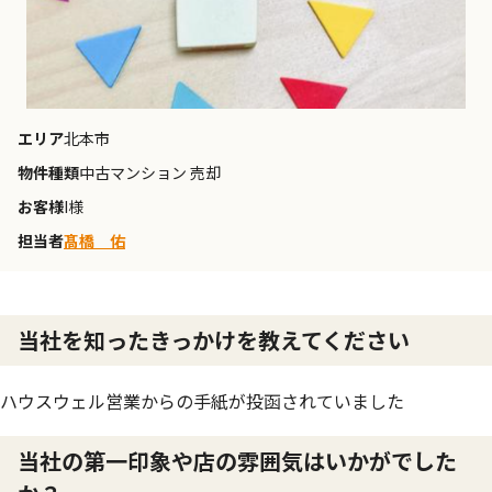
エリア
北本市
物件種類
中古マンション 売却
お客様
I様
担当者
髙橋 佑
当社を知ったきっかけを教えてください
ハウスウェル営業からの手紙が投函されていました
当社の第一印象や店の雰囲気はいかがでした