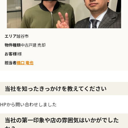
エリア
越谷市
物件種類
中古戸建 売却
お客様
I様
担当者
橋口 竜也
当社を知ったきっかけを教えてください
HPから問い合わせしました
当社の第一印象や店の雰囲気はいかがでした