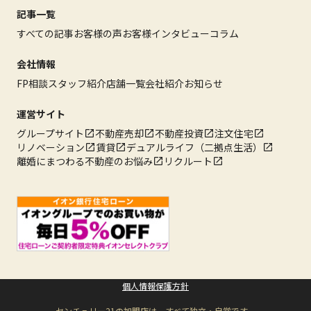
記事一覧
すべての記事
お客様の声
お客様インタビュー
コラム
会社情報
FP相談
スタッフ紹介
店舗一覧
会社紹介
お知らせ
運営サイト
グループサイト
不動産売却
不動産投資
注文住宅
リノベーション
賃貸
デュアルライフ（二拠点生活）
離婚にまつわる不動産のお悩み
リクルート
個人情報保護方針
センチュリー21の加盟店は、すべて独立・自営です。