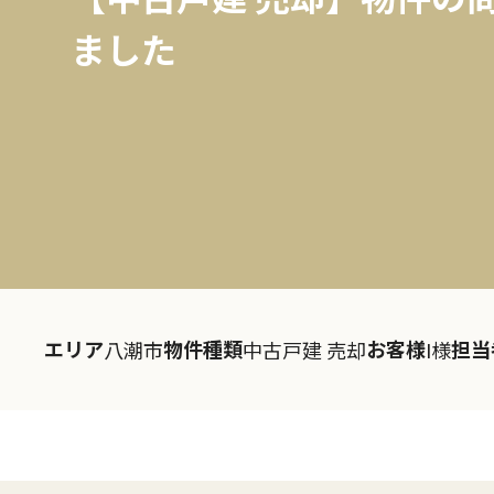
ました
エリア
物件種類
お客様
担当
八潮市
中古戸建 売却
I様