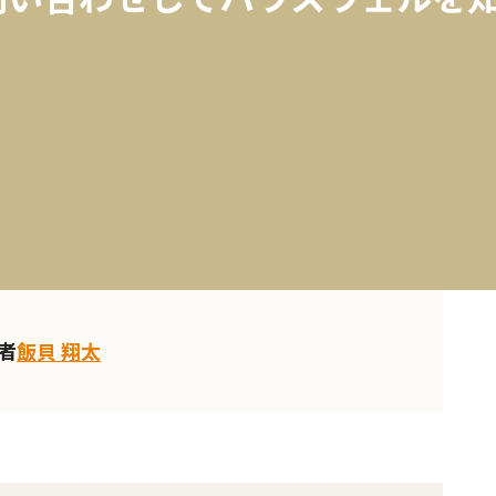
者
飯貝 翔太