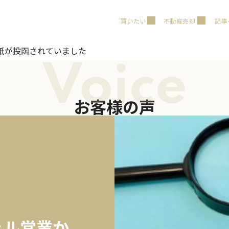
買いたい
不動産売却
記事
紙が投函されていました
Voice
お客様の声
ェル営業か