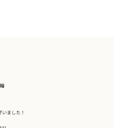
裕
ざいました！
^)