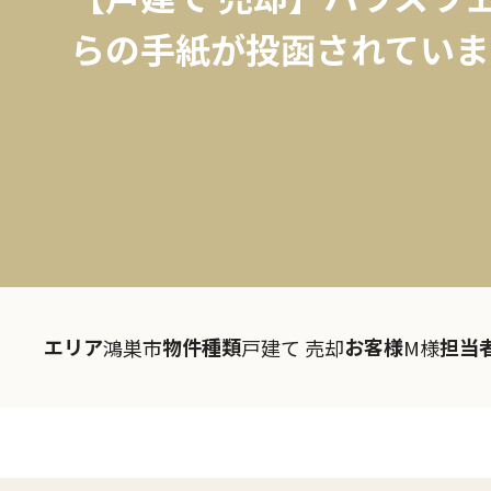
らの手紙が投函されていま
エリア
物件種類
お客様
担当
鴻巣市
戸建て 売却
M様