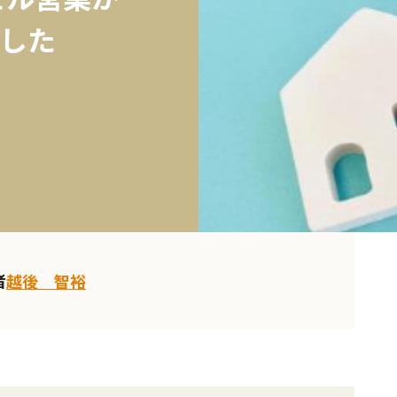
した
者
越後 智裕