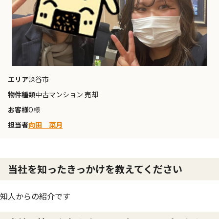
エリア
深谷市
物件種類
中古マンション 売却
お客様
O様
担当者
向田 菜月
当社を知ったきっかけを教えてください
知人からの紹介です