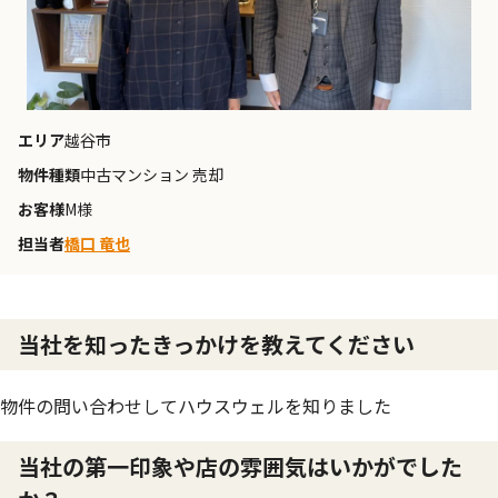
エリア
越谷市
物件種類
中古マンション 売却
お客様
M様
担当者
橋口 竜也
当社を知ったきっかけを教えてください
物件の問い合わせしてハウスウェルを知りました
当社の第一印象や店の雰囲気はいかがでした