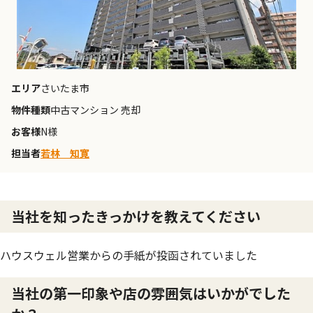
エリア
さいたま市
物件種類
中古マンション 売却
お客様
N様
担当者
若林 知寛
当社を知ったきっかけを教えてください
ハウスウェル営業からの手紙が投函されていました
当社の第一印象や店の雰囲気はいかがでした