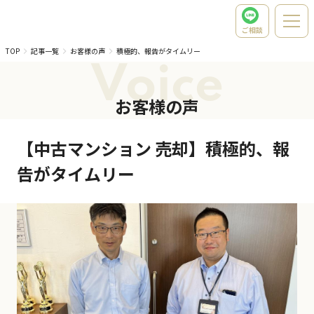
ご相談
TOP
記事一覧
お客様の声
積極的、報告がタイムリー
Voice
お客様の声
【中古マンション 売却】積極的、報
告がタイムリー