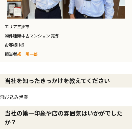
エリア
三郷市
物件種類
中古マンション 売却
お客様
H様
担当者
戎 陽一郎
当社を知ったきっかけを教えてください
飛び込み営業
当社の第一印象や店の雰囲気はいかがでした
か？