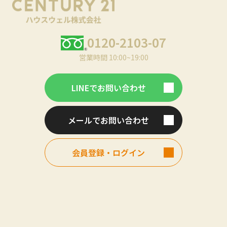
が折れそうになる問題・
瞬間が何度もありまし
た。感情的になってしま
った場面もありました。
0120-2103-07
しかし、どのような時も
売り手、買い手それぞれ
営業時間 10:00~19:00
にしっかりと寄り添い、
問題を雑に流さず、向き
合う姿勢には心が打たれ
LINEでお問い合わせ
ました。担当が小林さん
だったから、無事に購
入、リフォーム施工に至
メールでお問い合わせ
れたと思っています。あ
りがとうございます。
会員登録・ログイン