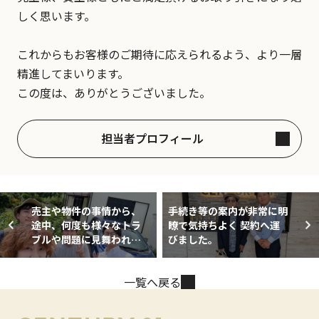
しく思います。
これからもお客様のご期待に応えられるよう、より一層
精進してまいります。
この度は、ありがとうございました。
担当者プロフィール
売主や物件の事情から、
手続き等の案内が非常に明
途中、何度も様々なトラ
瞭で気持ちよく 契約へ運
ブルや問題に見舞われ、
びました。
担当・小林さんの仕事量
が非常に多い物件だった
一覧へ戻る
と思います。 農地転用や
売主側の残置物の問題な
ど、買い手である私も心