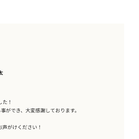
太
した！
る事ができ、大変感謝しております。
お声がけください！