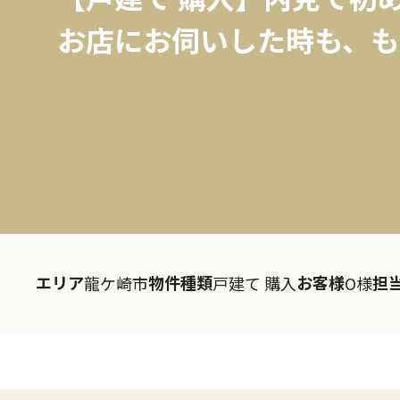
お店にお伺いした時も、も
エリア
物件種類
お客様
担
龍ケ崎市
戸建て 購入
O様