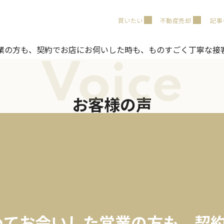
買いたい
不動産売却
記事
業の方も、契約でお店にお伺いした時も、ものすごく丁寧な接
Voice
お客様の声
めてお会いした営業の方も、契