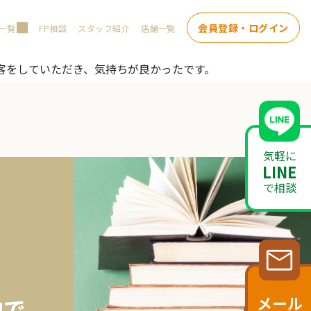
会員登録・ログイン
一覧
FP相談
スタッフ紹介
店舗一覧
客をしていただき、気持ちが良かったです。
気軽に
LINE
で相談
メール
約で