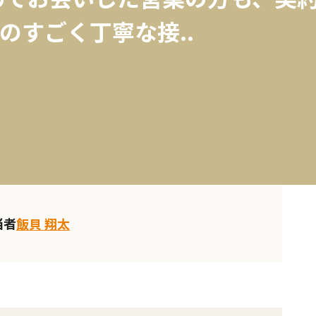
のすごく丁寧な接..
当者
飯貝 翔太