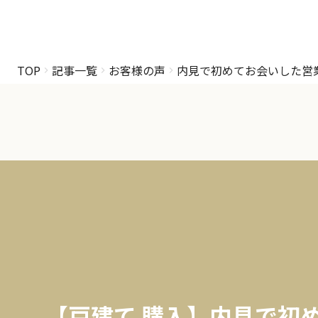
TOP
記事一覧
お客様の声
内見で初めてお会いした営
【戸建て 購入】内見で初