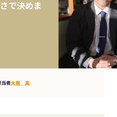
さで決めま
担当者
大居 真