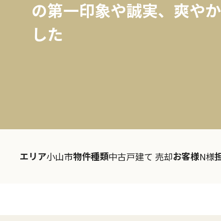
の第一印象や誠実、爽やか
した
エリア
物件種類
お客様
小山市
中古戸建て 売却
N様