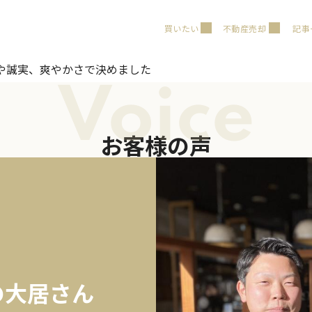
買いたい
不動産売却
記事
や誠実、爽やかさで決めました
Voice
お客様の声
の大居さん