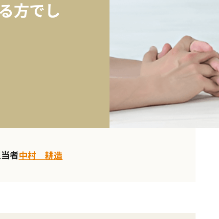
る方でし
担当者
中村 耕造