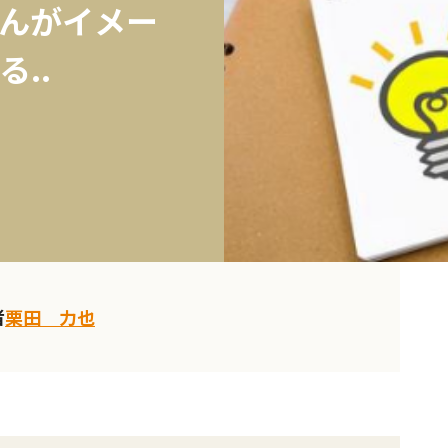
んがイメー
..
者
栗田 力也