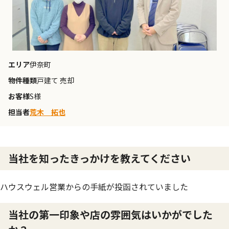
エリア
伊奈町
物件種類
戸建て 売却
お客様
S様
担当者
荒木 拓也
当社を知ったきっかけを教えてください
ハウスウェル営業からの手紙が投函されていました
当社の第一印象や店の雰囲気はいかがでした