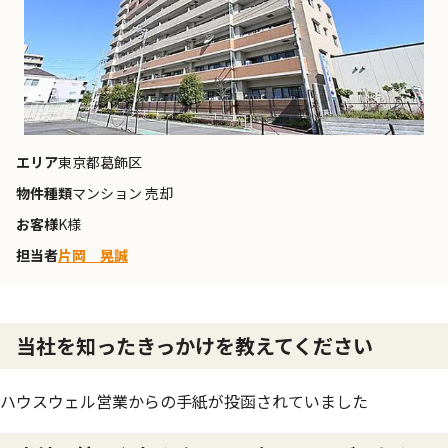
エリア
東京都葛飾区
物件種類
マンション 売却
お客様
K様
担当者
片岡 晃誠
当社を知ったきっかけを教えてください
ハウスウェル営業からの手紙が投函されていました