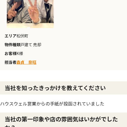
エリア
松伏町
物件種類
戸建て 売却
お客様
K様
担当者
森貞 奈旺
当社を知ったきっかけを教えてください
ハウスウェル営業からの手紙が投函されていました
当社の第一印象や店の雰囲気はいかがでした