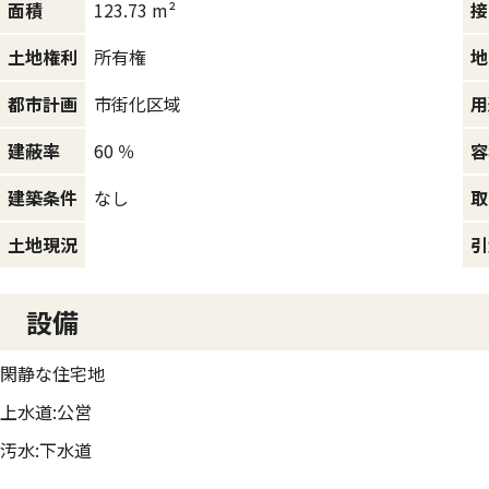
123.73 m²
面積
接
所有権
土地権利
地
市街化区域
都市計画
用
60 ％
建蔽率
容
なし
建築条件
取
土地現況
引
設備
閑静な住宅地
上水道:公営
汚水:下水道