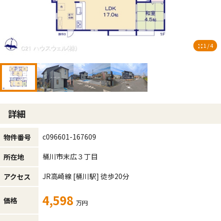
1 / 4
詳細
c096601-167609
物件番号
桶川市末広３丁目
所在地
JR高崎線
[桶川駅]
徒歩20分
アクセス
4,598
価格
万円