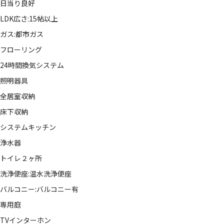
日当り良好
LDK広さ:15帖以上
ガス:都市ガス
フローリング
24時間換気システム
照明器具
全居室収納
床下収納
システムキッチン
浄水器
トイレ２ヶ所
洗浄便座:温水洗浄便座
バルコニー:バルコニー有
専用庭
TVインターホン