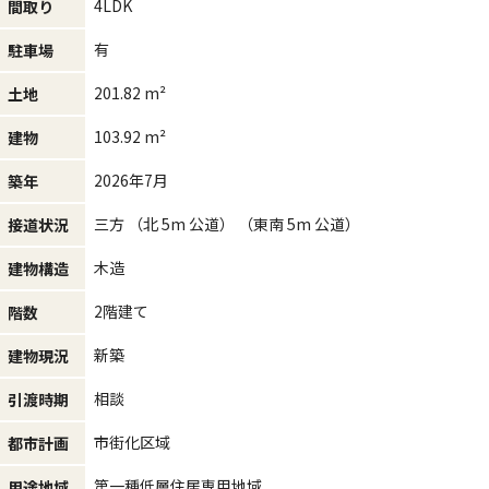
4LDK
間取り
有
駐車場
201.82 m²
土地
103.92 m²
建物
2026年7月
築年
三方 （北 5m 公道） （東南 5m 公道）
接道状況
木造
建物構造
2階建て
階数
新築
建物現況
相談
引渡時期
市街化区域
都市計画
第一種低層住居専用地域
用途地域