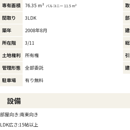
76.35 m²
専有面積
取
バルコニー 11.5 m²
3LDK
間取り
部
2008年8月
築年
建
3/11
所在階
総
所有権
土地権利
引
全部委託
管理形態
建
有り無料
駐車場
設備
部屋向き:南東向き
LDK広さ:15帖以上