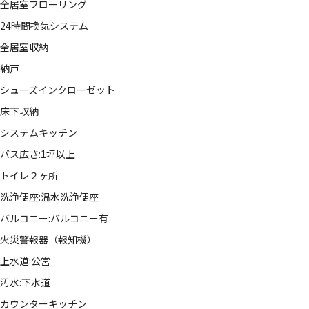
全居室フローリング
24時間換気システム
全居室収納
納戸
シューズインクローゼット
床下収納
システムキッチン
バス広さ:1坪以上
トイレ２ヶ所
洗浄便座:温水洗浄便座
バルコニー:バルコニー有
火災警報器（報知機）
上水道:公営
汚水:下水道
カウンターキッチン