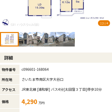
1 / 4
詳細
c096601-168064
物件番号
さいたま市南区大字大谷口
所在地
JR東北線
[浦和駅]
バス4分
[太田窪３丁目]
停歩10分
アクセス
4,290
価格
万円