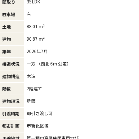
3SLDK
間取り
有
駐車場
88.01 m²
土地
90.87 m²
建物
2026年7月
築年
一方 （西北 6m 公道）
接道状況
木造
建物構造
2階建て
階数
新築
建物現況
即引き渡し可
引渡時期
市街化区域
都市計画
第一種中高層住居専用地域
用途地域