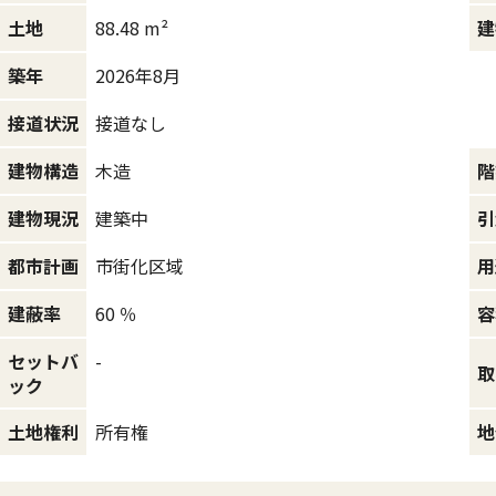
88.48 m²
土地
建
2026年8月
築年
接道なし
接道状況
木造
建物構造
階
建築中
建物現況
引
市街化区域
都市計画
用
60 ％
建蔽率
容
セットバ
-
取
ック
所有権
土地権利
地