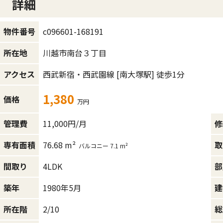
詳細
c096601-168191
物件番号
川越市南台３丁目
所在地
西武新宿・西武園線
[南大塚駅]
徒歩1分
アクセス
1,380
価格
万円
11,000円/月
管理費
修
76.68 m²
専有面積
取
バルコニー 7.1 m²
4LDK
間取り
部
1980年5月
築年
建
2/10
所在階
総