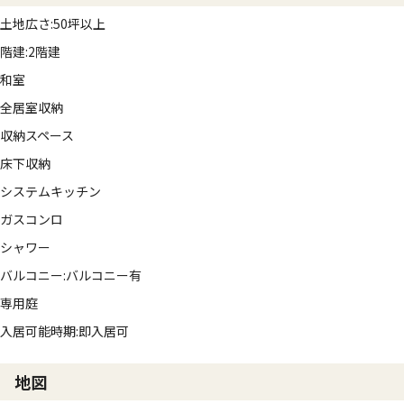
土地広さ:50坪以上
階建:2階建
和室
全居室収納
収納スペース
床下収納
システムキッチン
ガスコンロ
シャワー
バルコニー:バルコニー有
専用庭
入居可能時期:即入居可
地図