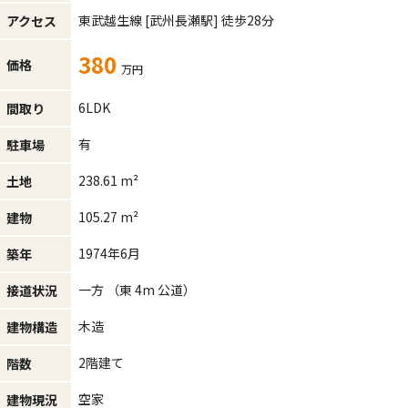
東武越生線
[武州長瀬駅]
徒歩28分
アクセス
380
価格
万円
6LDK
間取り
有
駐車場
238.61 m²
土地
105.27 m²
建物
1974年6月
築年
一方 （東 4m 公道）
接道状況
木造
建物構造
2階建て
階数
空家
建物現況