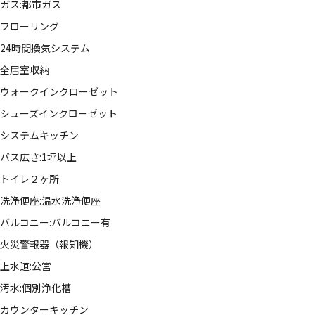
ガス:都市ガス
フローリング
24時間換気システム
全居室収納
ウォークインクローゼット
シューズインクローゼット
システムキッチン
バス広さ:1坪以上
トイレ２ヶ所
洗浄便座:温水洗浄便座
バルコニー:バルコニー有
火災警報器（報知機）
上水道:公営
汚水:個別浄化槽
カウンターキッチン