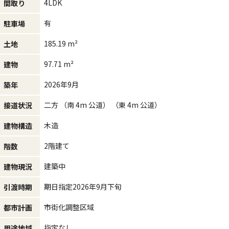
4LDK
間取り
有
駐車場
185.19 m²
土地
97.71 m²
建物
2026年9月
築年
二方 （南 4m 公道） （東 4m 公道）
接道状況
木造
建物構造
2階建て
階数
建築中
建物現況
期日指定2026年9月下旬
引渡時期
市街化調整区域
都市計画
指定なし
用途地域