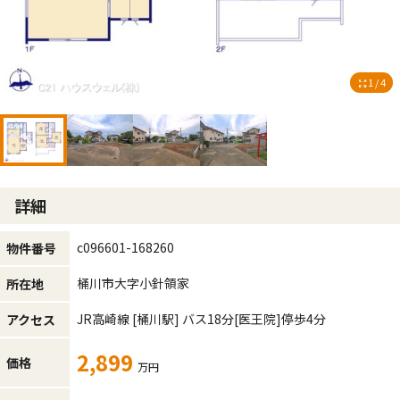
1 / 4
詳細
c096601-168260
物件番号
桶川市大字小針領家
所在地
JR高崎線
[桶川駅]
バス18分
[医王院]
停歩4分
アクセス
2,899
価格
万円