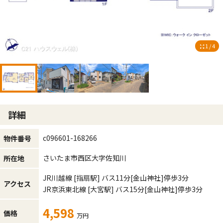
1 / 4
詳細
c096601-168266
物件番号
さいたま市西区大字佐知川
所在地
JR川越線
[指扇駅]
バス11分
[金山神社]
停歩3分
アクセス
JR京浜東北線
[大宮駅]
バス15分
[金山神社]
停歩3分
4,598
価格
万円