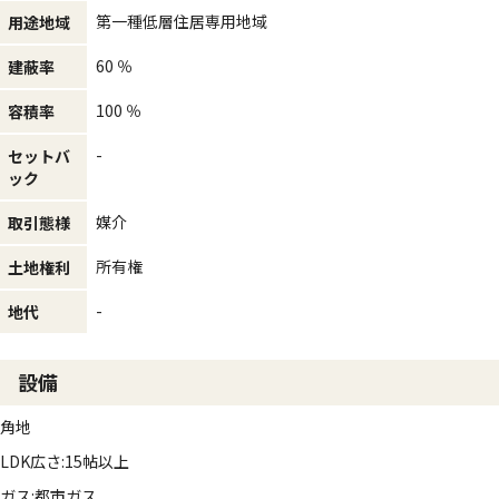
第一種低層住居専用地域
用途地域
60 ％
建蔽率
100 ％
容積率
-
セットバ
ック
媒介
取引態様
所有権
土地権利
-
地代
設備
角地
LDK広さ:15帖以上
ガス:都市ガス