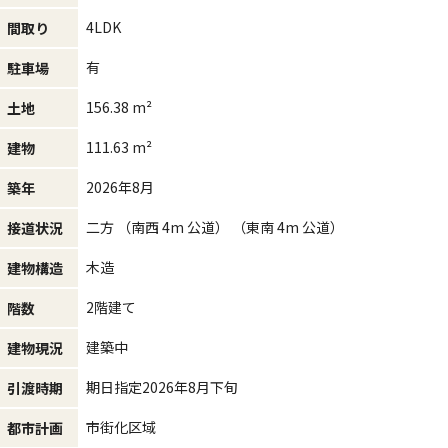
4LDK
間取り
有
駐車場
156.38 m²
土地
111.63 m²
建物
2026年8月
築年
二方 （南西 4m 公道） （東南 4m 公道）
接道状況
木造
建物構造
2階建て
階数
建築中
建物現況
期日指定2026年8月下旬
引渡時期
市街化区域
都市計画