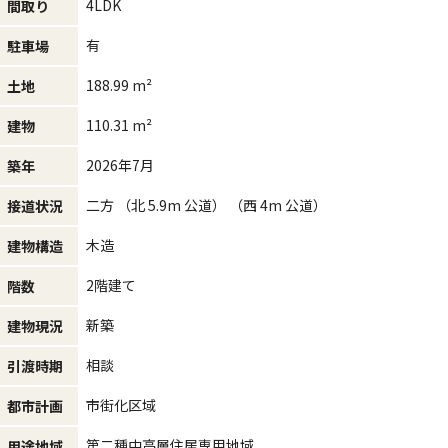
4LDK
間取り
有
駐車場
188.99 m²
土地
110.31 m²
建物
2026年7月
築年
二方 （北 5.9m 公道） （西 4m 公道）
接道状況
木造
建物構造
2階建て
階数
新築
建物現況
相談
引渡時期
市街化区域
都市計画
第二種中高層住居専用地域
用途地域