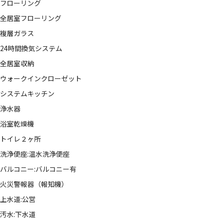
フローリング
全居室フローリング
複層ガラス
24時間換気システム
全居室収納
ウォークインクローゼット
システムキッチン
浄水器
浴室乾燥機
トイレ２ヶ所
洗浄便座:温水洗浄便座
バルコニー:バルコニー有
火災警報器（報知機）
上水道:公営
汚水:下水道