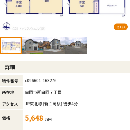
1 / 4
詳細
c096601-168276
物件番号
白岡市新白岡７丁目
所在地
JR東北線
[新白岡駅]
徒歩4分
アクセス
5,648
価格
万円