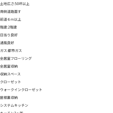
土地広さ:50坪以上
南側道路面す
前道６ｍ以上
階建:2階建
日当り良好
通風良好
ガス:都市ガス
全居室フローリング
全居室収納
収納スペース
クローゼット
ウォークインクローゼット
屋根裏収納
システムキッチン
キッチン2ヶ所