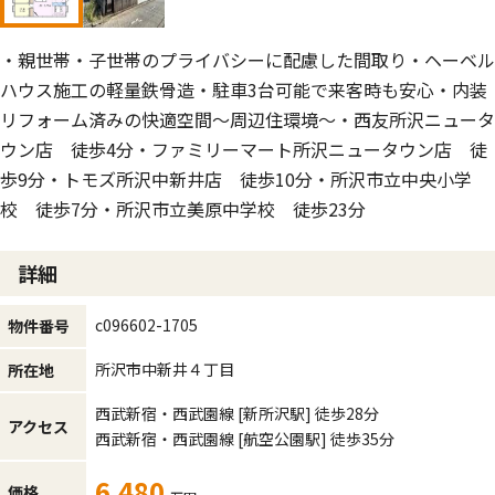
・親世帯・子世帯のプライバシーに配慮した間取り・ヘーベル
ハウス施工の軽量鉄骨造・駐車3台可能で来客時も安心・内装
リフォーム済みの快適空間～周辺住環境～・西友所沢ニュータ
ウン店 徒歩4分・ファミリーマート所沢ニュータウン店 徒
歩9分・トモズ所沢中新井店 徒歩10分・所沢市立中央小学
校 徒歩7分・所沢市立美原中学校 徒歩23分
詳細
c096602-1705
物件番号
所沢市中新井４丁目
所在地
西武新宿・西武園線
[新所沢駅]
徒歩28分
アクセス
西武新宿・西武園線
[航空公園駅]
徒歩35分
6,480
価格