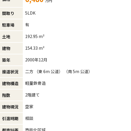
万円
5LDK
間取り
有
駐車場
192.95 m²
土地
154.33 m²
建物
2000年12月
築年
二方 （東 6m 公道） （南 5m 公道）
接道状況
軽量鉄骨造
建物構造
2階建て
階数
空家
建物現況
相談
引渡時期
市街化区域
都市計画