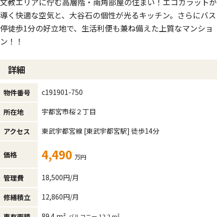
文教エリアに佇む高層階・南角部屋の住まい！エコカラットが
導く快適な空気と、大谷石の個性が光るキッチン。さらにバス
停徒歩1分の好立地で、生活利便も兼ね備えた上質なマンショ
ン！！
詳細
c191901-750
物件番号
宇都宮市桜２丁目
所在地
東武宇都宮線
[東武宇都宮駅]
徒歩14分
アクセス
4,490
価格
万円
18,500円/月
管理費
12,860円/月
修繕積立
89.4 m²
専有面積
バルコニー 12.2 m²