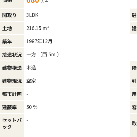
万円
3LDK
間取り
駐
216.15 m²
土地
建
1987年12月
築年
一方 （西 5m ）
接道状況
木造
建物構造
階
空家
建物現況
引
-
都市計画
用
50 ％
建蔽率
容
セットバ
-
取
ック