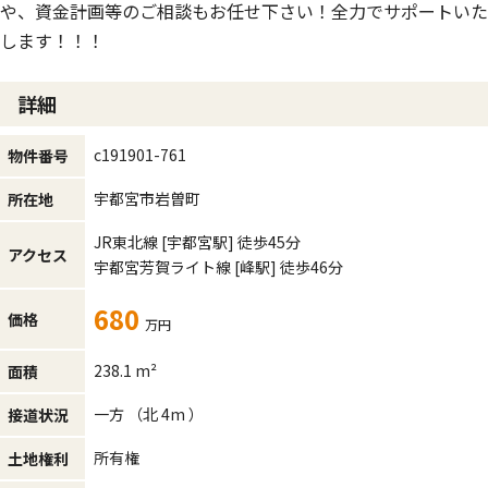
や、資金計画等のご相談もお任せ下さい！全力でサポートいた
します！！！
詳細
c191901-761
物件番号
宇都宮市岩曽町
所在地
JR東北線
[宇都宮駅]
徒歩45分
アクセス
宇都宮芳賀ライト線
[峰駅]
徒歩46分
680
価格
万円
238.1 m²
面積
一方 （北 4m ）
接道状況
所有権
土地権利