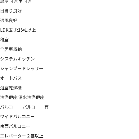
部屋向き:南向き
日当り良好
通風良好
LDK広さ:15帖以上
和室
全居室収納
システムキッチン
シャンプードレッサー
オートバス
浴室乾燥機
洗浄便座:温水洗浄便座
バルコニー:バルコニー有
ワイドバルコニー
南面バルコニー
エレベーター２基以上