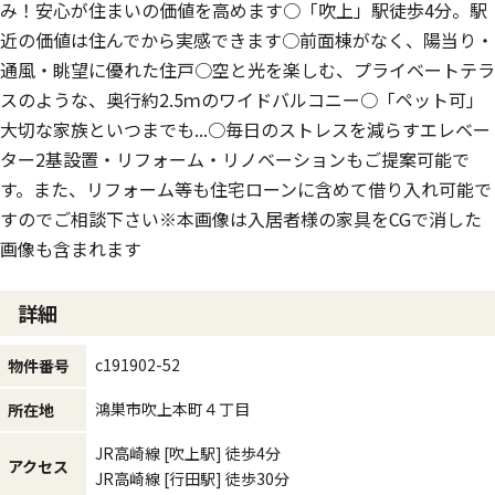
み！安心が住まいの価値を高めます○「吹上」駅徒歩4分。駅
近の価値は住んでから実感できます○前面棟がなく、陽当り・
通風・眺望に優れた住戸○空と光を楽しむ、プライベートテラ
スのような、奥行約2.5ｍのワイドバルコニー○「ペット可」
大切な家族といつまでも...○毎日のストレスを減らすエレベー
ター2基設置・リフォーム・リノベーションもご提案可能で
す。また、リフォーム等も住宅ローンに含めて借り入れ可能で
すのでご相談下さい※本画像は入居者様の家具をCGで消した
画像も含まれます
詳細
c191902-52
物件番号
鴻巣市吹上本町４丁目
所在地
JR高崎線
[吹上駅]
徒歩4分
アクセス
JR高崎線
[行田駅]
徒歩30分